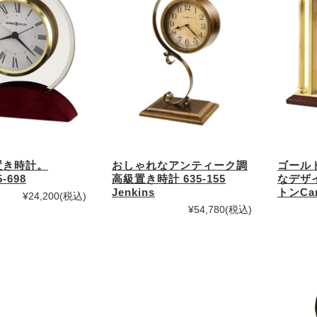
置き時計。
おしゃれなアンティーク調
ゴール
-698
高級置き時計 635-155
なデザ
Jenkins
トンCarl
¥24,200
(税込)
¥54,780
(税込)