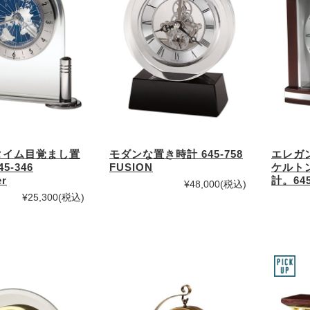
タイム目覚まし置
モダンな置き時計 645-758
エレガ
5-346
FUSION
ケルト
er
計。645
¥48,000
(税込)
¥25,300
(税込)