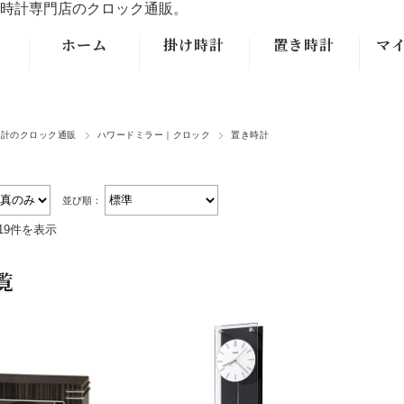
時計専門店のクロック通販。
ホーム
掛け時計
置き時計
マ
モダンなデザ
モダンなデザ
イン掛時計
イン置時計
時計のクロック通販
ハワードミラー｜クロック
置き時計
クラシックな
クラシックな
掛時計
置時計
並び順：
アンティーク
大型フロアー
19件を表示
調掛時計
クロック置時
計
覧
振り子掛時計
おしゃれなレ
トロデザイン
掛時計