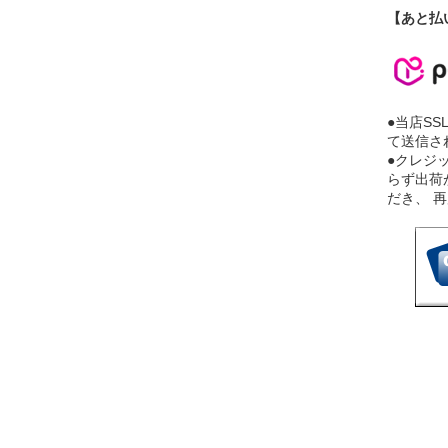
【あと払
●当店S
て送信さ
●クレジ
らず出荷
だき、 