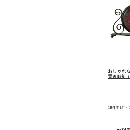
おしゃれ
置き時計 / 6
19件中1件～