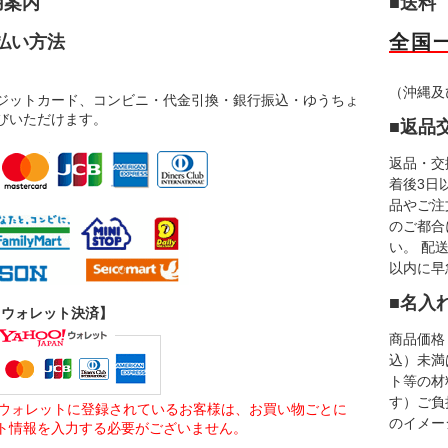
用案内
■送料
全国一
払い方法
（沖縄及
ジットカード、コンビニ・代金引換・銀行振込・ゆうちょ
びいただけます。
■返品
返品・交
着後3日
品やご注
のご都合
い。 配
以内に早
■名入
o!ウォレット決済】
商品価格 
込）未満
ト等の材
す）ご負
oo!ウォレットに登録されているお客様は、お買い物ごとに
のイメー
ト情報を入力する必要がございません。