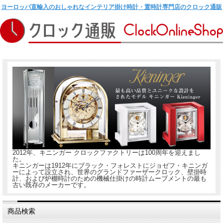
ヨーロッパ直輸入のおしゃれなインテリア掛け時計・置時計専門店のクロック通販
2012年、キニンガー クロックファクトリーは100周年を迎えまし
た。
キニンガーは1912年にブラック・フォレストにジョゼフ・キニンガ
ーによって設立され、世界のグランドファーザークロック、壁掛時
計、および炉棚時計のための機械仕掛けの時計ムーブメントの最も
古い既存のメーカーです。
商品検索