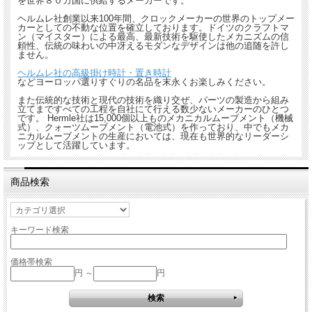
を世界８０カ国に供給するメーカーです。
ヘルムレ社創業以来100年間、クロックメーカーの世界のトップメー
カーとしての不動な位置を確立しております。ドイツのクラフトマ
ン（マイスター）による最高、最新技術を駆使したメカニズムの信
頼性、伝統の味わいの中冴えるモダンなデザインは他の追随を許し
ません。
ヘルムレ社の高級掛け時計・置き時計
などヨーロッパ選りすぐりの名品を末永くお楽しみください。
また伝統的な技術と現代の技術を織り交ぜ、パーツの製造から組み
立てまですべての工程を自社にて行える数少ないメーカーのひとつ
です。 Hermle社は15,000個以上ものメカニカルムーブメント（機械
式）、クォーツムーブメント（電池式）を作っており、中でもメカ
ニカルムーブメントの生産においては、現在も世界的なリーダーシ
ップとして活躍しています。
商品検索
キーワード検索
価格帯検索
円 ～
円