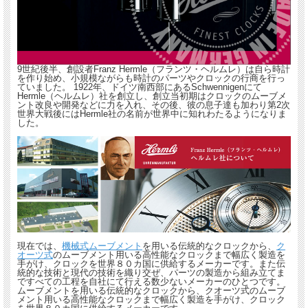
9世紀後半、創設者Franz Hermle（フランツ・ヘルムレ）は自ら時計
を作り始め、小規模ながらも時計のパーツやクロックの行商を行っ
ていました。 1922年、ドイツ南西部にあるSchwennigenにて
Hermle（ヘルムレ）社を創立し、創立当初期はクロックのムーブメ
ント改良や開発などに力を入れ、その後、彼の息子達も加わり第2次
世界大戦後にはHermle社の名前が世界中に知れわたるようになりま
した。
現在では、
機械式ムーブメント
を用いる伝統的なクロックから、
ク
オーツ式
のムーブメント用いる高性能なクロックまで幅広く製造を
手がけ、クロックを世界８０カ国に供給するメーカーです。また伝
統的な技術と現代の技術を織り交ぜ、パーツの製造から組み立てま
ですべての工程を自社にて行える数少ないメーカーのひとつです。
ムーブメントを用いる伝統的なクロックから、クオーツ式のムーブ
メント用いる高性能なクロックまで幅広く製造を手がけ、クロック