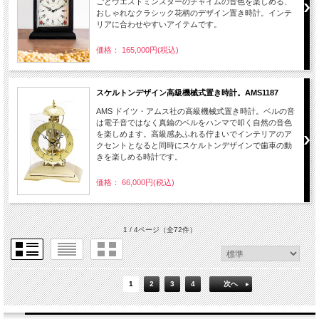
ごとウエストミンスターのチャイムの音色を楽しめる、
おしゃれなクラシック花柄のデザイン置き時計。インテ
リアに合わせやすいアイテムです。
価格： 165,000円(税込)
スケルトンデザイン高級機械式置き時計。AMS1187
AMS ドイツ・アムス社の高級機械式置き時計。ベルの音
は電子音ではなく真鍮のベルをハンマで叩く自然の音色
を楽しめます。高級感あふれる佇まいでインテリアのア
クセントとなると同時にスケルトンデザインで歯車の動
きを楽しめる時計です。
価格： 66,000円(税込)
1 / 4ページ
（全72件）
1
2
3
4
次へ