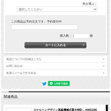
ミニマルな立方体のガラスケースがスケルトンタイプの歯車の動きが楽しめる機械
色を選ぶ：
式デザイン置き時計です。都会的優雅なデザインがお部屋のインテリアに合わせや
すいアイテムです。記念品や贈答品に最適です。名入れ無料！
商品詳細
■サイズ：H18cm x 17cm x W17ｃｍ
この商品は予約注文です。予約受付中:
■素材：真鍮、天然木材クルミ材ブラック仕上げ、ミネラルガラス
■機能：機械式８日巻き、１時間ごとチャイムが鳴ります。（自動OFF機能）
■保証
購入数：
個
メーカー保証書とご使用方法説明付き、お買上後１年間自然故障は無償にて保証致
します。
■備考
輸入品のため日本国内に在庫切れの商品が入荷するまで通常より時間（１ヶ月～２
ヶ月）をかかる場合がございますので、ご注文後に発送日をお知らせ致します。ご
注文後在庫切れの場合がございますのでご了承ください。
返品についての詳細はこちら
チャイムの音を聞く
お問い合わせ
友達にメールですすめる
関連商品
スケルトンデザイン高級機械式置き時計。AMS1186