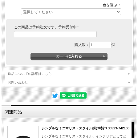
ステンレススチールのフレーム、秒針付き。 商品詳細
色を選ぶ：
■サイズ : 30×30×5ｃｍ
■素材:ステンレススチール、ガラス
■機能: クオーツ式、単３電池。ベルは鳴りません。
■保証: メーカー保証書とご使用方法説明付き、お買上後１年間自然故障は無償に
この商品は予約注文です。予約受付中::
て保証致します。
■備考
輸入品のため日本国内に在庫切れの商品が入荷するまで時間がかなり掛かる場合が
ございます（約１ヶ月）、ご注文後に別途発送予定をお知らせ致します。ご注文後
購入数：
個
在庫切れの場合がございますのでご了承ください。
返品についての詳細はこちら
お問い合わせ
関連商品
シンプルなミニマリストスタイル掛け時計/ 30923-742100
シンプルなミニマリストスタイル、インテリアとしてど