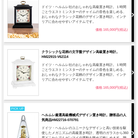
ドイツ・ヘルムレ社のおしゃれな高級置き時計。１時間
ごとウエストミンスターのチャイムの音色を楽しめる、
おしゃれなクラシック花柄のデザイン置き時計。インテ
リアに合わせやすいアイテムです。
価格:165,000円(税込)
クラシックな花柄の文字盤デザイン高級置き時計。
HM22915-V62114
ドイツ・ヘルムレ社のおしゃれな高級置き時計。１時間
ごとウエストミンスターのチャイムの音色を楽しめる、
おしゃれなクラシック花柄のデザイン置き時計。インテ
リアに合わせやすいアイテムです。
価格:165,000円(税込)
PICK UP
ヘルムレ厳選高級機械式デザイン置き時計。贈答品の人
気商品HM22716-070791
ドイツ・ヘルムレのユニークなデザインと高い技術を駆
使したメガニズムの高級置き時計、透明のガラスから360
度どこからでもゼンマイの運動を眺めて愉しめます。贈