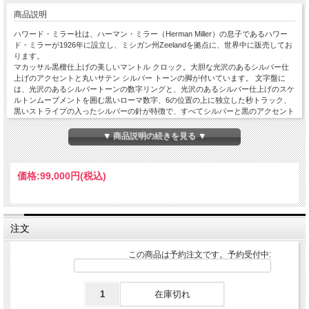
商品説明
ハワード・ミラー社は、ハーマン・ミラー（Herman Miller）の息子であるハワー
ド・ミラーが1926年に設立し、ミシガン州Zeelandを拠点に、世界中に販売してお
ります。
マカッサル黒檀仕上げの美しいマントル クロック。大胆な光沢のあるシルバー仕
上げのアクセントと丸いサテン シルバー トーンの脚が付いています。 文字盤に
は、光沢のあるシルバートーンの数字リングと、光沢のあるシルバー仕上げのスケ
ルトンムーブメントを囲む黒いローマ数字、6の位置の上に独立した秒トラック、
黒いストライプの入ったシルバーの針が特徴で、すべてシルバーと黒のアクセント
が付いたフラットガラスの裏にあります。 文字盤のスケルトンムーブメントの動
きが見えます。
▼ 商品説明の続きを見る ▼
商品詳細
■サイズ：33 x 25 x 15 cm
■素材：天然木材（黒檀）
価格:
99,000円
(税込)
■機能：クオーツ式、単三電池 1 本が必要
■保証
メーカー保証、お買上後１年間自然故障は無償にて保証致します。
■備考
輸入品のため日本国内に在庫切れの商品が入荷するまで通常より時間（１ヶ月～２
注文
ヶ月）をかかる場合がございますので、ご注文後に発送日をお知らせ致します。ご
注文後在庫切れの場合がございますのでご了承ください。
この商品は予約注文です。予約受付中:
1
在庫切れ