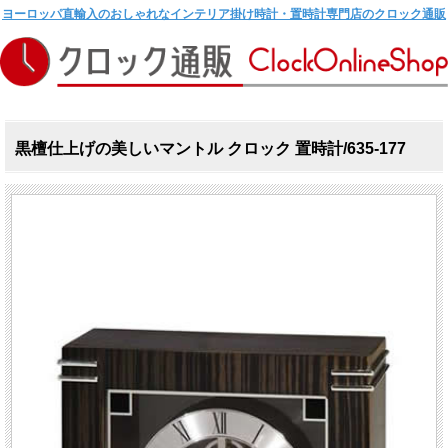
ヨーロッパ直輸入のおしゃれなインテリア掛け時計・置時計専門店のクロック通販
黒檀仕上げの美しいマントル クロック 置時計/635-177