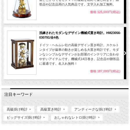
答品や記念品用の人気商品です。文字入れ加工無料。
価格:125,000円(税込)
洗練されたモダンなデザイン機械式置き時計。HM23056-
030791/全4色
ドイツ・ヘルムレ社の高級デザイン置き時計。スケルト
ンタイプが歯車の動きが楽しめる大置き時計です。モダ
ンなシンプルなデザインがお部屋のインテリアに合わせ
やすいアイテムです。機械式14日巻き。記念品や贈答品
に最適です。名入れ無料！
価格:187,000円(税込)
注目キーワード
高級掛け時計
高級置き時計
アンティークな掛け時計
ビッグサイズ掛け時計
おしゃれなレトロ掛け時計