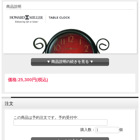
商品説明
▼ 商品説明の続きを見る ▼
価格:
25,300円
(税込)
ハワードミラー社のアンティーク調置き時計です。おしゃれなアイアン装飾、チャ
注文
コールブラックで仕上げられた金属製のベースと丸いボールスタイルのスタント。
チャコールブラックベゼルとアンティークレッドのおしゃれな文字盤です。
インテリアのアクセントにとてもおしゃれなアイテムです。
この商品は予約注文です。予約受付中:
※クオーツ（単三電池１個）
サイズ： 縦16 cm、横24 cm、奥行き6 cm
素材：錬鉄（アイアン）
購入数：
個
※この商品は予約販売となっております。注文確定後、メーカー側へ製造発注とな