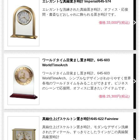
エレガントな真鍮置き時計 Imperial/645-574
エレガントな洗練された真鍮置き時計。オフィス・応接
間・書斎などおしゃれに飾られる置き時計です。
価格:33,000円(税込)
ワールドタイム目覚まし置き時計。645-603
WorldTimeArch
ワールドタイム目覚まし置き時計。645-603
WorldTimeArch。シンプルなデザインがわかりやすく世界
各地のワールドタイムをみることができます。ビジネス
のシーンで応接間、オフィスに置きたいアイテムです。
価格:25,300円(税込)
真鍮仕上げスケルトン置き時計/645-622 Fairview
真鍮仕上げスケルトン置き時計。モダンなデザイン洗練
されたディテール。すっきりとしたラインがこの真鍮製
高級置時計