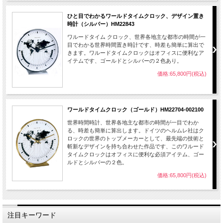
※この商品は予約販売となっております。注文確定後、メーカー側へ製造発注とな
りますので納期は相当な時間を掛かる場合がございます。予めご了承願います。納
ひと目でわかるワールドタイムクロック、デザイン置き
期をお問い合わせください。
時計（シルバー）HM22843
ワルードタイム クロック、世界各地主な都市の時間が一
目でわかる世界時間置き時計です、時差も簡単に算出で
きます。ワルードタイムクロックはオフィスに便利なア
イテムです、ゴールドとシルバーの２色あり。
価格:65,800円(税込)
ワールドタイムクロック（ゴールド）HM22704-002100
世界時間時計、世界各地主な都市の時間が一目でわか
る、時差も簡単に算出します。ドイツのヘルムレ社はク
ロックの世界のトップメーカーとして、最先端の技術と
斬新なデザインを持ち合わせた作品です、このワルード
タイムクロックはオフィスに便利な必須アイテム、ゴー
ルドとシルバーの２色。
価格:65,800円(税込)
注目キーワード