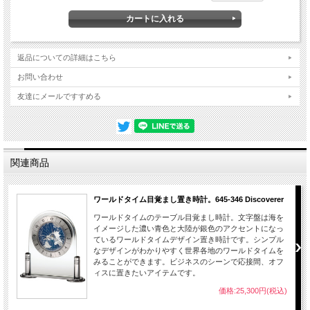
ジ・ネルソンの時計を製造。誰もが知るボールクロックは、ミッドセンチュリーを
代表する巨匠ジョージ・ネルソン(ジョージネルソンアソシエイツ)によってデザイ
ンされました。
ワールドタイム目覚まし機能付きの置き時計。シンプルなデザインがわかりやすく
返品についての詳細はこちら
世界各地のワールドタイムをみることができます。ビジネスのシーンで応接間、オ
フィスに置きたいアイテムです。
お問い合わせ
友達にメールですすめる
商品詳細
■サ
高さ17×奥行き5×横巾14cm
イズ
■素
真鍮、ガラス、アクリル
関連商品
材
■機
クオーツ式
能
ワールドタイム目覚まし置き時計。645-346 Discoverer
ワールドタイムのテーブル目覚まし時計。文字盤は海を
■保
メーカー保証書とご使用方法説明付き、お買上後１年間自然故障は無
イメージした濃い青色と大陸が銀色のアクセントになっ
証
償にて保証致します。
ているワールドタイムデザイン置き時計です。シンプル
なデザインがわかりやすく世界各地のワールドタイムを
時計設置時ご注意
みることができます。ビジネスのシーンで応接間、オフ
磁気の強いテレビ・スピーカー・パソコン等の近く、温度・湿気の高いエアコン、
ィスに置きたいアイテムです。
浴室の近く、日光・風の当たる場所は機械に悪影響を与えますので避けてくださ
価格:25,300円(税込)
い。電池の寿命は約１年です。設置場所・その他の条件で前後しますが、1年を目
途に取替えをお勧めします。