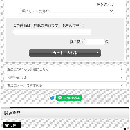
色を選ぶ：
磁気の強いテレビ・スピーカー・パソコン等の近く、温度・湿気の高いエアコン、
浴室の近く、日光・風の当たる場所は機械に悪影響を与えますので避けてくださ
い。電池の寿命は約１年です。設置場所・その他の条件で前後しますが、1年を目
途に取替えをお勧めします。
この商品は予約販売商品です。予約受付中！:
購入数：
個
返品についての詳細はこちら
お問い合わせ
友達にメールですすめる
関連商品
1位