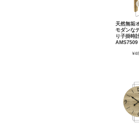
天然無垢
モダンな
り子掛時
AMS7509
¥4