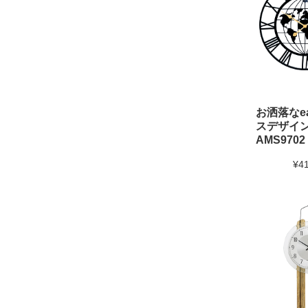
お洒落なea
スデザイ
AMS9702
¥4