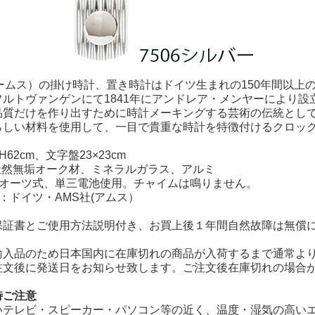
アームス）の掛け時計、置き時計はドイツ生まれの150年間以上
フルトヴァンゲンにて1841年にアンドレア・メンヤーにより
品質だけを作り出すために時計メーキングする芸術の伝統とし
らしい材料を使用して、一目で貴重な時計を特徴付けるクロッ
62cm、文字盤23×23cm
 天然無垢オーク材、ミネラルガラス、アルミ
クオーツ式、単三電池使用。チャイムは鳴りません。
：ドイツ・AMS社(アムス）
保証書とご使用方法説明付き、お買上後１年間自然故障は無償
輸入品のため日本国内に在庫切れの商品が入荷するまで通常よ
注文後に発送日をお知らせ致します。ご注文後在庫切れの場合
時ご注意
いテレビ・スピーカー・パソコン等の近く、温度・湿気の高い