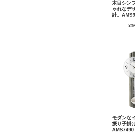
木目シン
ゃれなデ
計。AMS9
¥3
モダンな
振り子掛け
AMS7490