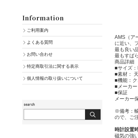
Information
ご利用案内
AMS（
よくある質問
に近い、
最も良い
お問い合わせ
最もすば
商品詳細
特定商取引法に関する表示
■サイズ：H
■素材：
個人情報の取り扱いについて
■機能：
■メーカー
■保証
メーカー
※備考：
ので、ご
時計設置
磁気の強