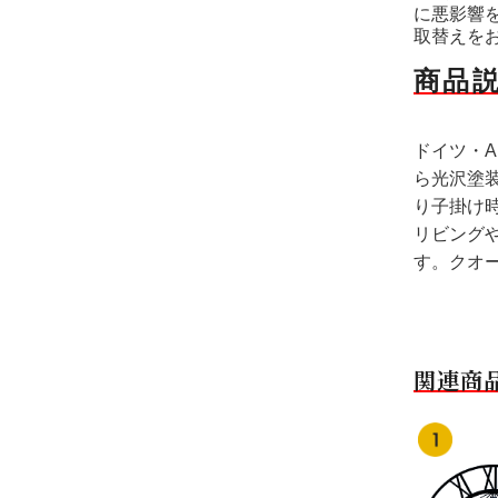
に悪影響
取替えを
商品
ドイツ・A
ら光沢塗
り子掛け
リビング
す。クオ
関連商