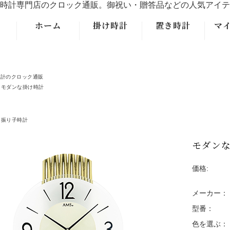
時計専門店のクロック通販。御祝い・贈答品などの人気アイテ
ホーム
掛け時計
置き時計
マ
モダンなデザ
モダンなデザ
イン掛時計
イン置時計
時計のクロック通販
モダンな掛け時計
クラシックな
クラシックな
掛時計
置時計
振り子時計
アンティーク
大型フロアー
調掛時計
クロック置時
モダンな
計
振り子掛時計
価格:
おしゃれなレ
メーカー：
トロデザイン
型番：
掛時計
色を選ぶ：