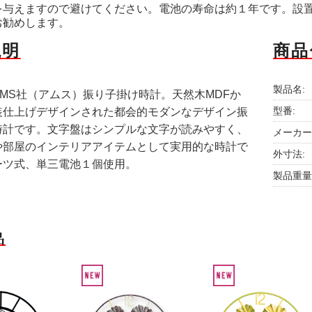
を与えますので避けてください。電池の寿命は約１年です。設置
お勧めします。
説明
商品
製品名:
MS社（アムス）振り子掛け時計。天然木MDFか
型番:
装仕上げデザインされた都会的モダンなデザイン振
時計です。文字盤はシンプルな文字が読みやすく、
メーカー
や部屋のインテリアアイテムとして実用的な時計で
外寸法:
ーツ式、単三電池１個使用。
製品重量
品