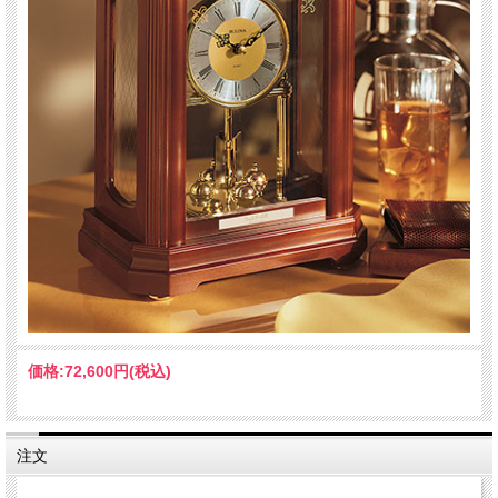
米国BULOVA社（ブローバ社）Bulova Clocks. クラシックなデザイン置き時計、透
明感のあるアルダー材の無垢木製ケースを採用し、木目の美しさを引き立てるクリ
アな仕上げが施されています。無垢材製の筐体、ウォールナット仕上げ。前面と側
面には装飾用の網入りガラスパネルを採用。ツートーンカラーの金属製文字盤。回
転式振り子。
商品詳細
H29× W21× D13cm
サイズ
木製ケース、ガラス文字盤
素材
クオーツ式（単3×1本）
機能
メーカー保証書とご使用方法説明付き、お買上後1年間自然故障は
保証
価格:
72,600円
(税込)
無償にて保証致します。
輸入品のため日本国内に在庫切れの商品が入荷するまで通常より
備考
時間かかる場合がございますので、ご注文後に発送日をお知らせ
注文
致します。