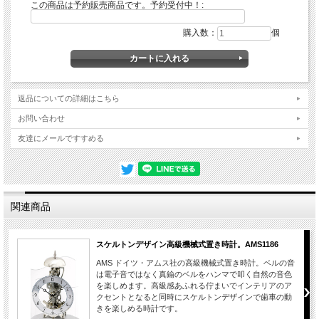
この商品は予約販売商品です。予約受付中！:
■ 時計設置時のご注意
購入数：
個
磁気の強いテレビ・スピーカー・パソコン等の近く、温度・
湿気の高いエアコン、浴室の近く、日光・風の当たる場所は
避けてください。
返品についての詳細はこちら
※電池の寿命は約1年です。1年を目途に取替えをお勧めしま
お問い合わせ
す。
友達にメールですすめる
関連商品
スケルトンデザイン高級機械式置き時計。AMS1186
AMS ドイツ・アムス社の高級機械式置き時計。ベルの音
は電子音ではなく真鍮のベルをハンマで叩く自然の音色
を楽しめます。高級感あふれる佇まいでインテリアのア
クセントとなると同時にスケルトンデザインで歯車の動
きを楽しめる時計です。