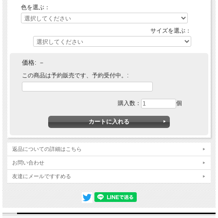
色を選ぶ：
サイズを選ぶ：
価格:
－
この商品は予約販売です、予約受付中。:
購入数：
個
商品詳細
■サイズ
70×70×厚さ3ｃｍ（大）、50×50×厚さ3ｃｍ（小）
返品についての詳細はこちら
■素材
ステンレス、鋼
お問い合わせ
■機能
クオーツ式（単３×１本）
■製造
ドイツ
友達にメールですすめる
■メーカー
hermle(ヘルムレ）
輸入品取り寄せのため、入荷するまで通常より時間かかる場合が
ので、ご注文後に発送日をお知らせ致します。ご注文後在庫切れ
■備考
ざいますのでご了承ください。