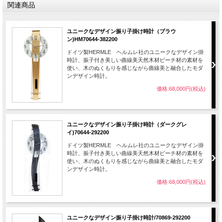
関連商品
時計設置時ご注意
磁気の強いテレビ・スピーカー・パソコン等の近く、温度・湿気の高いエアコン、
ユニークなデザイン振り子掛け時計（ブラウ
浴室の近く、日光・風の当たる場所は機械に悪影響を与えますので避けてくださ
ン)HM70644-382200
い。電池の寿命は約１年です。設置場所・その他の条件で前後しますが、1年を目
ドイツ製HERMLE ヘルムレ社のユニークなデザイン掛
途に取替えをお勧めします。
時計、振子付き美しい曲線美天然木材ビーチ材の素材を
使い、木のぬくもりを感じながら曲線美と融合したモダ
ンデザイン時計。
価格:68,000円(税込)
ユニークなデザイン振り子掛け時計（ダークグレ
イ)70644-292200
ドイツ製HERMLE ヘルムレ社のユニークなデザイン掛
時計、振子付き美しい曲線美天然木材ビーチ材の素材を
使い、木のぬくもりを感じながら曲線美と融合したモダ
ンデザイン時計。
価格:68,000円(税込)
ユニークなデザイン振り子掛け時計/70869-292200