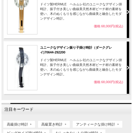
ドイツ製HERMLE ヘルムレ社のユニークなデザイン掛
時計、振子付き美しい曲線美天然木材ビーチ材の素材を
使い、木のぬくもりを感じながら曲線美と融合したモダ
ンデザイン時計。
価格:68,000円(税込)
商品詳細
■サイズ
67×15×厚さ16ｃｍ
■素材
ステンレス、鋼
ユニークなデザイン振り子掛け時計（ダークグレ
■機能
クオーツ式（単３×１本）振り子付き、ベル鳴りません。
イ)70644-292200
■製造
ドイツ
ドイツ製HERMLE ヘルムレ社のユニークなデザイン掛
時計、振子付き美しい曲線美天然木材ビーチ材の素材を
■メーカー
hermle(ヘルムレ）
使い、木のぬくもりを感じながら曲線美と融合したモダ
輸入品のため日本国内に在庫切れの商品が入荷するまで通常より
ンデザイン時計。
場合がございますので、ご注文後に発送日をお知らせ致します。
■備考
価格:68,000円(税込)
庫切れの場合がございますのでご了承ください。
時計設置時ご注意
磁気の強いテレビ・スピーカー・パソコン等の近く、温度・湿気の高いエアコン、
浴室の近く、日光・風の当たる場所は機械に悪影響を与えますので避けてくださ
注目キーワード
い。電池の寿命は約１年です。設置場所・その他の条件で前後しますが、1年を目
途に取替えをお勧めします。
高級掛け時計
高級置き時計
アンティークな掛け時計
ビッグサイズ掛け時計
おしゃれなレトロ掛け時計