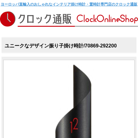
ヨーロッパ直輸入のおしゃれなインテリア掛け時計・置時計専門店のクロック通販
ユニークなデザイン振り子掛け時計/70869-292200