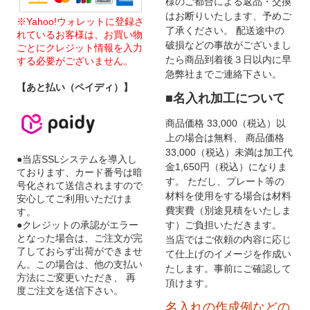
様のご都合による返品・交換
はお断りいたします、予めご
※Yahoo!ウォレットに登録さ
了承ください。 配送途中の
れているお客様は、お買い物
破損などの事故がございまし
ごとにクレジット情報を入力
たら商品到着後３日以内に早
する必要がございません。
急弊社までご連絡下さい。
【あと払い（ペイディ）】
■名入れ加工について
商品価格 33,000（税込）以
上の場合は無料、 商品価格
33,000（税込）未満は加工代
●当店SSLシステムを導入し
金1,650円（税込）になりま
ております、カード番号は暗
す。 ただし、プレート等の
号化されて送信されますので
材料を使用をする場合は材料
安心してご利用いただけま
費実費（別途見積をいたしま
す。
●クレジットの承認がエラー
す）ご負担いただきます。
となった場合は、ご注文が完
当店ではご依頼の内容に応じ
了しておらず出荷ができませ
て仕上げのイメージを作成い
ん。この場合は、他の支払い
たします。事前にご確認して
方法にご変更いただき、 再
頂けます。
度ご注文を送信下さい。
名入れの作成例などの