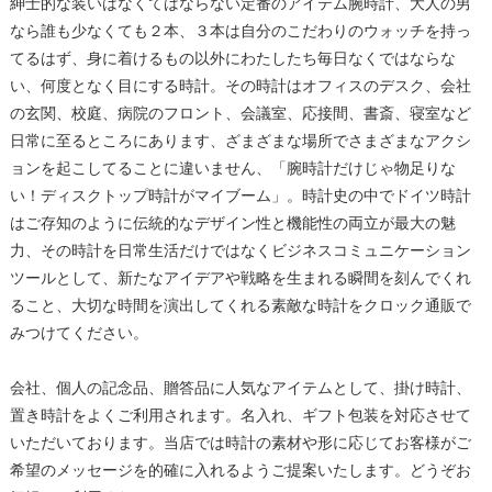
紳士的な装いはなくてはならない定番のアイテム腕時計、大人の男
なら誰も少なくても２本、３本は自分のこだわりのウォッチを持っ
てるはず、身に着けるもの以外にわたしたち毎日なくではならな
い、何度となく目にする時計。その時計はオフィスのデスク、会社
の玄関、校庭、病院のフロント、会議室、応接間、書斎、寝室など
日常に至るところにあります、ざまざまな場所でさまざまなアクシ
ョンを起こしてることに違いません、「腕時計だけじゃ物足りな
い！ディスクトップ時計がマイブーム」。時計史の中でドイツ時計
はご存知のように伝統的なデザイン性と機能性の両立が最大の魅
力、その時計を日常生活だけではなくビジネスコミュニケーション
ツールとして、新たなアイデアや戦略を生まれる瞬間を刻んでくれ
ること、大切な時間を演出してくれる素敵な時計をクロック通販で
みつけてください。
会社、個人の記念品、贈答品に人気なアイテムとして、掛け時計、
置き時計をよくご利用されます。名入れ、ギフト包装を対応させて
いただいております。当店では時計の素材や形に応じてお客様がご
希望のメッセージを的確に入れるようご提案いたします。どうぞお