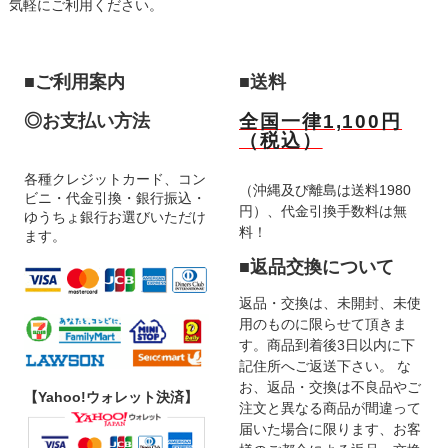
気軽にご利用ください。
■ご利用案内
■送料
◎お支払い方法
全国一律1,100円
（税込）
各種クレジットカード、コン
（沖縄及び離島は送料1980
ビニ・代金引換・銀行振込・
円）、代金引換手数料は無
ゆうちょ銀行お選びいただけ
料！
ます。
■返品交換について
返品・交換は、未開封、未使
用のものに限らせて頂きま
す。商品到着後3日以内に下
記住所へご返送下さい。 な
お、返品・交換は不良品やご
【Yahoo!ウォレット決済】
注文と異なる商品が間違って
届いた場合に限ります、お客