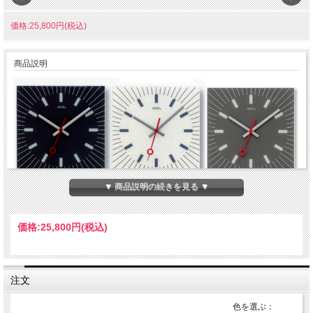
価格:25,800円(税込)
商品説明
▼ 商品説明の続きを見る ▼
ドイツ・アームス（AMS）社のインテリア掛け時計です。
ガラスの上からプリントされたオシャレなインテリア掛け時計。文字盤がシャープ
価格:
25,800円
(税込)
な放射線と赤の秒針がアクセントが効いたスタイリッシュなデザイン掛け時計で
す。クォーツ（電池式単三電池使用）。ブラック、ホワイト、グレーの３色。
サイズ：幅35ｃm × 奥行3ｃm × 高さ35ｃm
材質：ガラス
重さ：約2kｇ
注文
※この商品は予約販売となっております。
注文確定後、メーカー側へ取り寄せとなりますので納期は少々時間（１ヶ月前後）
を掛かる場合がございます。予めご了承願います。
色を選ぶ：