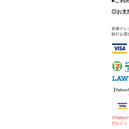
■ご利
◎お支
各種クレ
銀行お選
【Yaho
※Yah
クレジッ