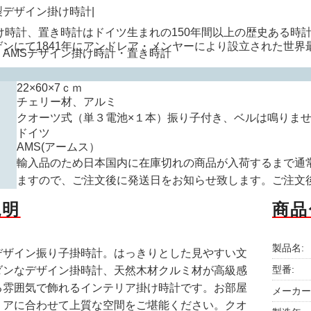
掛け時計、置き時計はドイツ生まれの150年間以上の歴史ある時
ゲンにて1841年にアンドレア・メンヤーにより設立された世
22×60×7ｃｍ
チェリー材、アルミ
クオーツ式（単３電池×１本）振り子付き、ベルは鳴りま
ドイツ
AMS(アームス）
輸入品のため日本国内に在庫切れの商品が入荷するまで通
ますので、ご注文後に発送日をお知らせ致します。ご注文
説明
商品
製品名:
デザイン振り子掛時計。はっきりとした見やすい文
型番:
ダンなデザイン掛時計、天然木材クルミ材が高級感
る雰囲気で飾れるインテリア掛け時計です。お部屋
メーカー
リアに合わせて上質な空間をご堪能ください。クオ