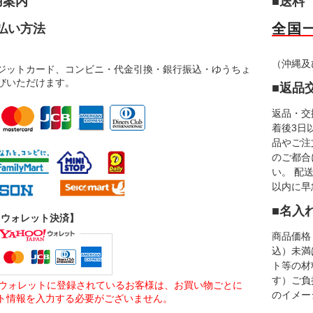
用案内
■送料
全国一
払い方法
（沖縄及
ジットカード、コンビニ・代金引換・銀行振込・ゆうちょ
びいただけます。
■返品
返品・交
着後3日
品やご注
のご都合
い。 配
以内に早
■名入
o!ウォレット決済】
商品価格 
込）未満
ト等の材
す）ご負
oo!ウォレットに登録されているお客様は、お買い物ごとに
のイメー
ト情報を入力する必要がございません。