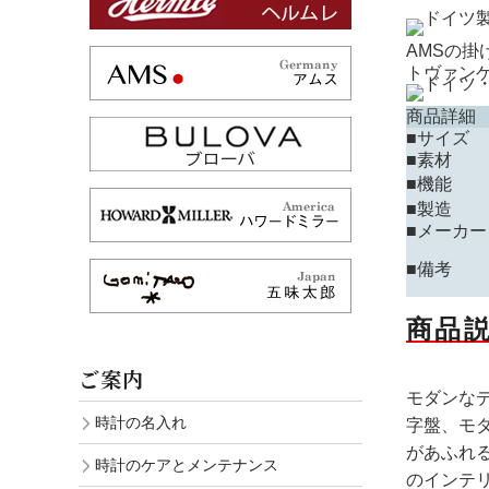
AMSの
トヴァン
商品詳細
■サイズ
■素材
■機能
■製造
■メーカー
■備考
商品
ご案内
モダンな
時計の名入れ
字盤、モ
があふれ
時計のケアとメンテナンス
のインテ