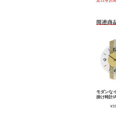
定日をお
関連商
モダンな
掛け時計/A
¥3