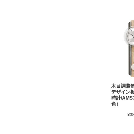
木目調装
デザイン
時計/AMS
色）
¥3