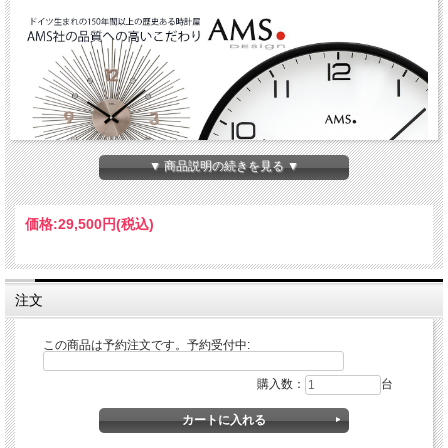
▼ 商品説明の続きを見る ▼
価格:
29,500円
(税込)
ドイツAMSの掛け時計、置き時計はドイツ生まれの150年間以上の歴史ある時計
屋、AMS社はドイツ南部のスイス国境に近い、フルトヴァンゲンにて1841年にア
ンドレア・メンヤーにより設立された世界最古のクロックメーカーです。
最も良い品質だけを作り出すために時計メーキングする芸術の伝統として世界的に
注文
有名なブラック・フォレスト時計を非常に最もすばらしい材料を使用して、一目で
貴重な時計を特徴付けるクロックです。
アニバーサリークロック。オシャレな回転振り子ガラスドームデザイン置き時計。
この商品は予約注文です。予約受付中:
オフィス、書斎、寝室におしゃれな空間を演出してくれるインテリア置き時計で
す。贈答品、記念品として人気のデザイン置き時計です。時計の名入れ対応いたし
ます。
購入数：
台
サイズ：Ｈ23cm×W14cm
素材：ミネラルガラス、アルミ、クオーツ式
※輸入品のため、納期相当な期間をかかる場合がございます。通常約１ヶ月から２
ヶ月ほどかかります。注文確定後お届け予定日をお知らせします。