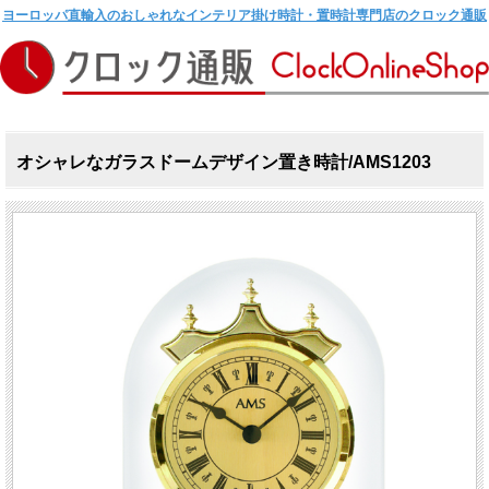
ヨーロッパ直輸入のおしゃれなインテリア掛け時計・置時計専門店のクロック通販
オシャレなガラスドームデザイン置き時計/AMS1203