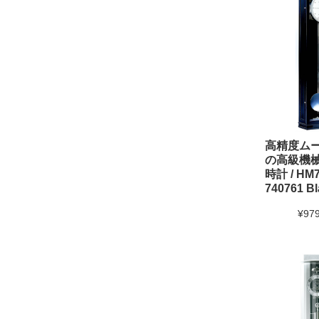
高精度ム
の高級機
時計 / HM7
740761 Bl
¥979