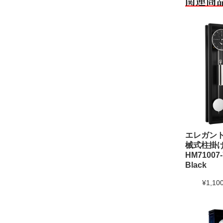
関連商
エレガン
械式柱掛け
HM71007-
Black
¥1,10