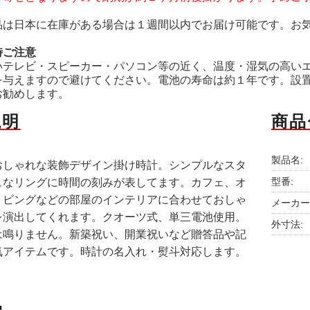
品は日本に在庫がある場合は１週間以内でお届け可能です。お
時ご注意
いテレビ・スピーカー・パソコン等の近く、温度・湿気の高い
を与えますので避けてください。電池の寿命は約１年です。設置
お勧めします。
説明
商品
製品名:
おしゃれな装飾デザイン掛け時計。シンプルなスタ
型番:
ュなリングに時間の刻みが表してます。カフェ、オ
リビングなどの部屋のインテリアに合わせておしゃ
メーカー
を演出してくれます。クオーツ式、単三電池使用。
外寸法:
は鳴りません。新築祝い、開業祝いなど贈答品や記
気アイテムです。時計の名入れ・熨斗対応します。