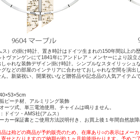
アムス）の掛け時計、置き時計はドイツ生まれの150年間以上の
ルトヴァンゲンにて1841年にアンドレア・メンヤーにより設
おしゃれな装飾デザイン掛け時計。シンプルなスタイリッシュ
ングなどの部屋のインテリアに合わせておしゃれな空間を演出
せん。新築祝い、開業祝いなど贈答品や記念品の人気アイテム
0×53×5cm
無垢ピーチ材、アルミリング装飾
クオーツ式、単三電池使用。チャイムは鳴りません。
：ドイツ・AMS社(アムス）
メーカー保証書とご使用方法説明付き、お買上後１年間自然故障
商品は殆どの商品が予約販売のため、在庫あり○の表示はメー
り寄せとなりますので納期が約１ヶ月前後掛かります。予めご