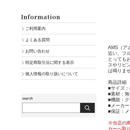
Information
ご利用案内
よくある質問
AMS（
お問い合わせ
近い、フ
とっても
特定商取引法に関する表示
スやリビ
は鳴りま
個人情報の取り扱いについて
商品詳細
■サイズ：4
■素材：
■機能：
■メーカー
■保証：
※当店の
カーへ取