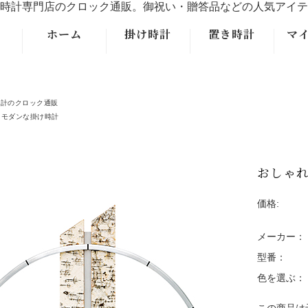
時計専門店のクロック通販。御祝い・贈答品などの人気アイテ
ホーム
掛け時計
置き時計
マ
モダンなデザ
モダンなデザ
イン掛時計
イン置時計
時計のクロック通販
モダンな掛け時計
クラシックな
クラシックな
掛時計
置時計
おしゃれ
アンティーク
大型フロアー
調掛時計
クロック置時
価格:
計
振り子掛時計
メーカー：
おしゃれなレ
型番：
トロデザイン
色を選ぶ：
掛時計