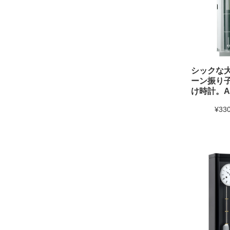
シックな
ーン振り
け時計。A
¥330