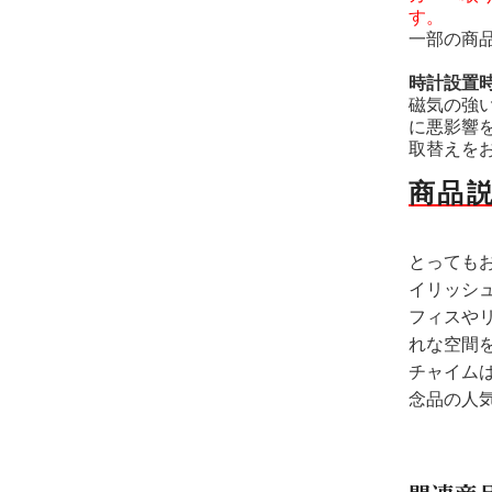
す。
一部の商
時計設置
磁気の強
に悪影響
取替えを
商品
とっても
イリッシ
フィスや
れな空間
チャイム
念品の人