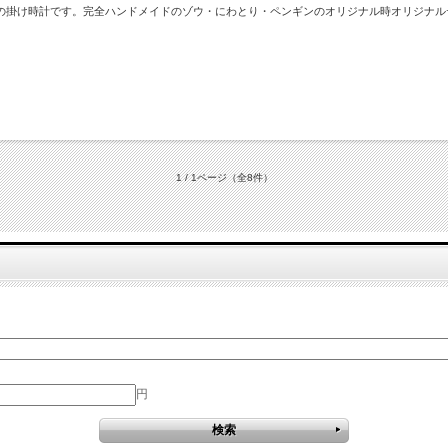
の掛け時計です。完全ハンドメイドのゾウ・にわとり・ペンギンのオリジナル時オリジナル
1 / 1ページ
（全8件）
円