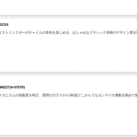
114
エストミンスターのチャイムの音色を楽しめる、おしゃれなクラシック花柄のデザイン置き
16-070791
メガニズムの高級置き時計、透明のガラスから360度どこからでもゼンマイの運動を眺めて