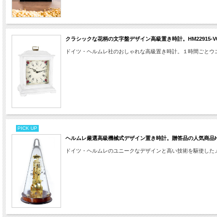
クラシックな花柄の文字盤デザイン高級置き時計。HM22915-V62
ドイツ・ヘルムレ社のおしゃれな高級置き時計。１時間ごとウ
PICK UP
ヘルムレ厳選高級機械式デザイン置き時計。贈答品の人気商品HM227
ドイツ・ヘルムレのユニークなデザインと高い技術を駆使した