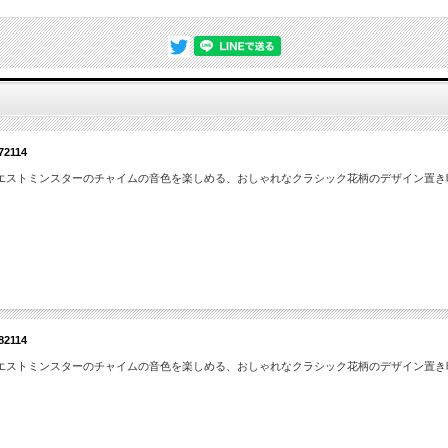
114
エストミンスターのチャイムの音色を楽しめる、おしゃれなクラシック花柄のデザイン置き
げたスケルトンタイプの機械式置時計、時計を作動せさる構造（ムーブメント）がガラス越
ますので納期は相当な時間を掛かる場合がございます。予めご了承願います。納期を
お問い
114
エストミンスターのチャイムの音色を楽しめる、おしゃれなクラシック花柄のデザイン置き