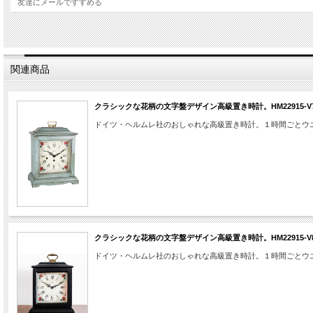
友達にメールですすめる
関連商品
クラシックな花柄の文字盤デザイン高級置き時計。HM22915-V72
ドイツ・ヘルムレ社のおしゃれな高級置き時計。１時間ごとウ
ドイツ・ヘルムレ社高級機械式置時計。ヨーロッパ原産天然木クルミ材を光沢高級仕上
タイプの置時計です。
※この商品は予約販売となっております。注文確定後、メーカー側へ製造発注となり
商品詳細
■サイズ
30×19×13.5ｃｍ
■素材
クルミ材、真鍮
■機能
機械式。14日巻き、１時間毎にベル、スケルトンタイプ
。
クラシックな花柄の文字盤デザイン高級置き時計。HM22915-V82
メーカー保証書とご使用方法説明付き、お買上後１年間自然故障は
■備考
ドイツ・ヘルムレ社のおしゃれな高級置き時計。１時間ごとウ
無償にて保証致します。