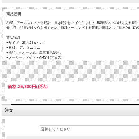
商品説明
AMS（アームス）の掛け時計、置き時計はドイツ生まれの150年間以上の歴史ある時
最も良い品質だけを作り出すために時計メーキングする芸術の伝統として世界的に有
商品詳細
■サイズ：28 x 28 x 4 cm
■素材： アルミニウム
■機能：クオーツ式、単三電池使用。
■メーカー：ドイツ・AMS社(アムス）
■保証
メーカー保証書とご使用方法説明付き、お買上後１年間自然故障は無償にて保証致し
※備考：輸入品のため日本国内に在庫切れの商品が入荷するまで通常より時間（１ヶ
価格:
25,300円
(税込)
時計設置時ご注意
磁気の強いテレビ・スピーカー・パソコン等の近く、温度・湿気の高いエアコン、浴室
します。
注文