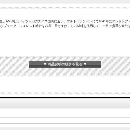
計屋、AMS社はドイツ南部のスイス国境に近い、フルトヴァンゲンにて1841年にアンドレ
名なブラック・フォレスト時計を非常に最もすばらしい材料を使用して、一目で貴重な時計
ます。
▼ 商品説明の続きを見る ▼
月～２ヶ月）をかかる場合がございますので、ご注文後に発送日をお知らせ致します。ご注
の近く、日光・風の当たる場所は機械に悪影響を与えますので避けてください。電池の寿