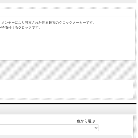
ア・メンヤーにより設立された世界最古のクロックメーカーです。
を特徴付けるクロックです。
文後在庫切れの場合がございますのでご了承ください。
命は約１年です。設置場所・その他の条件で前後しますが、1年を目途に取替えをお勧め
色から選ぶ：