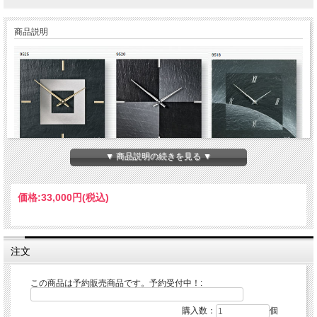
商品説明
▼ 商品説明の続きを見る ▼
価格:
33,000円
(税込)
注文
AMS（アムス）の掛け時計、置き時計はドイツ生まれの150年間以上の歴史ある時
計屋、AMS社はドイツ南部のスイス国境に近い、フルトヴァンゲンにて1841年に
アンドレア・メンヤーにより設立された世界最古のクロックメーカーです。
この商品は予約販売商品です。予約受付中！:
最も良い品質だけを作り出すために時計メーキングする芸術の伝統として世界的に
有名なブラック・フォレスト時計を非常に最もすばらしい材料を使用して、一目で
購入数：
個
貴重な時計を特徴付けるクロックです。