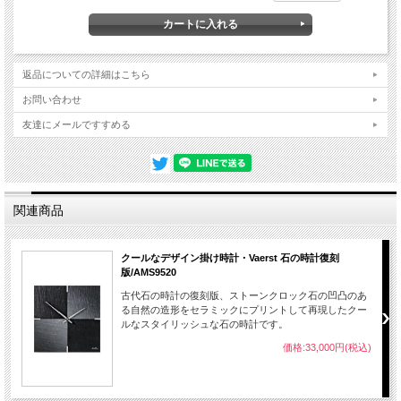
古代石の時計の復刻版、ストーンクロック石の凹凸のある自然の造形をセラミック
にプリントして再現したクールなスタイリッシュな石の時計です。
サイズ：幅30cm × 奥行4cm × 高さ30cm
重さ：約２.5kg
返品についての詳細はこちら
クオーツ式、単三電池１個
素材：セラミック
お問い合わせ
友達にメールですすめる
関連商品
クールなデザイン掛け時計・Vaerst 石の時計復刻
版/AMS9520
古代石の時計の復刻版、ストーンクロック石の凹凸のあ
る自然の造形をセラミックにプリントして再現したクー
ルなスタイリッシュな石の時計です。
価格:33,000円(税込)