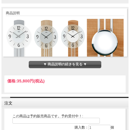
商品説明
▼ 商品説明の続きを見る ▼
価格:
35,800円
(税込)
AMSの掛け時計、置き時計はドイツ生まれの150年間以上の歴史ある時計屋、AMS
社はドイツ南部のスイス国境に近い、フルトヴァンゲンにて1841年にアンドレ
ア・メンヤーにより設立された世界最古のクロックメーカーです。
最も良い品質だけを作り出すために時計メーキングする芸術の伝統として世界的に
注文
有名なブラック・フォレスト時計を非常に最もすばらしい材料を使用して、一目で
貴重な時計を特徴付けるクロックです。
商品詳細
この商品は予約販売商品です。予約受付中！:
■サイズ
H60×D23×7cm
購入数：
個