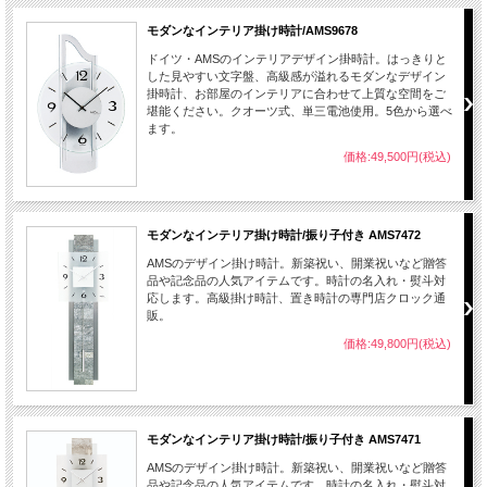
モダンなインテリア掛け時計/AMS9678
ドイツ・AMSのインテリアデザイン掛時計。はっきりと
した見やすい文字盤、高級感が溢れるモダンなデザイン
掛時計、お部屋のインテリアに合わせて上質な空間をご
堪能ください。クオーツ式、単三電池使用。5色から選べ
ます。
価格:49,500円(税込)
モダンなインテリア掛け時計/振り子付き AMS7472
AMSのデザイン掛け時計。新築祝い、開業祝いなど贈答
品や記念品の人気アイテムです。時計の名入れ・熨斗対
応します。高級掛け時計、置き時計の専門店クロック通
販。
価格:49,800円(税込)
モダンなインテリア掛け時計/振り子付き AMS7471
AMSのデザイン掛け時計。新築祝い、開業祝いなど贈答
品や記念品の人気アイテムです。時計の名入れ・熨斗対