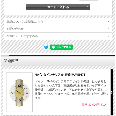
■素材
ガラス、クロム、木材
■機能
クオーツ式、単三電池使用。チャイムは鳴りません。
■メーカ
ドイツ・AMS社(アームス）
ー
返品についての詳細はこちら
メーカー保証書とご使用方法説明付き、お買上後１年間自然故障は無償に
■保証
お問い合わせ
保証致します。
友達にメールですすめる
※備考：輸入品のため日本国内に在庫切れの商品が入荷するまで通常より時間（１
ヶ月～２ヶ月）をかかる場合がございますので、ご注文後に発送日をお知らせ致し
ます。ご注文後在庫切れの場合がございますのでご了承ください。
時計設置時ご注意
磁気の強いテレビ・スピーカー・パソコン等の近く、温度・湿気の高いエアコン、
関連商品
浴室の近く、日光・風の当たる場所は機械に悪影響を与えますので避けてくださ
い。電池の寿命は約１年です。設置場所・その他の条件で前後しますが、1年を目
途に取替えをお勧めします。
モダンなインテリア掛け時計/AMS9675
ドイツ・AMSのインテリアデザイン掛時計。はっきりと
した見やすい文字盤、高級感が溢れるモダンなデザイン
掛時計、お部屋のインテリアに合わせて上質な空間をご
堪能ください。クオーツ式、単三電池使用。5色から選べ
ます。
価格:39,600円(税込)