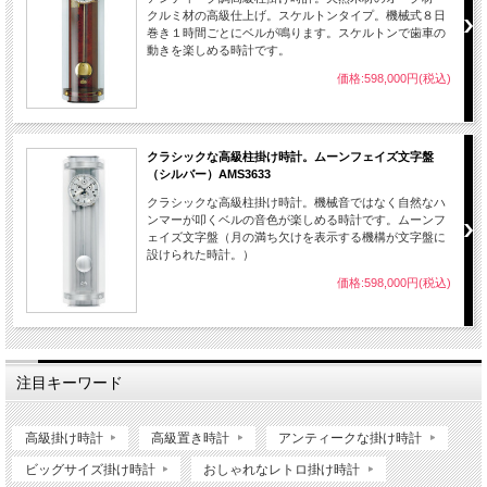
クルミ材の高級仕上げ。スケルトンタイプ。機械式８日
巻き１時間ごとにベルが鳴ります。スケルトンで歯車の
動きを楽しめる時計です。
価格:598,000円(税込)
クラシックな高級柱掛け時計。ムーンフェイズ文字盤
（シルバー）AMS3633
クラシックな高級柱掛け時計。機械音ではなく自然なハ
ンマーが叩くベルの音色が楽しめる時計です。ムーンフ
ェイズ文字盤（月の満ち欠けを表示する機構が文字盤に
設けられた時計。）
価格:598,000円(税込)
注目キーワード
高級掛け時計
高級置き時計
アンティークな掛け時計
ビッグサイズ掛け時計
おしゃれなレトロ掛け時計