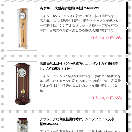
高さ96cm大型高級柱掛け時計/AMS2723
ドイツ・AMS（アムス）社のデザイン掛け時計です。
高さ96cmの大型壁掛け時計。時計のケースは天然木材オ
ーク材仕様、シンプルなクラシック振り子デザイ柱掛け
時計。自然のベル音を楽しめる機械式掛け時計です。
価格:295,000円(税込)
高級天然木材仕上げた伝統的なエレガントな柱掛け時
計。AMS2607（２色）
ドイツ・アームスの高級柱時計です。お部屋の雰囲気を
落ち着いたイメージに変えるボンボン時計です。高級天
然木材仕上げた伝統的なエレガントな掛け時計。（２
色）
価格:238,000円(税込)
クラシックな高級柱掛け時計。ムーンフェイズ文字
盤/AMS3633-1
アンティーク調高級柱掛け時計。天然木材のオーク材・