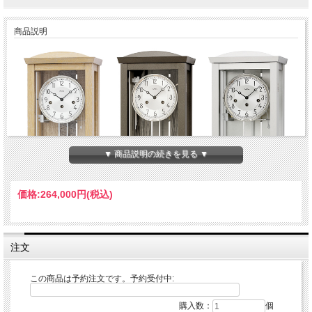
商品説明
▼ 商品説明の続きを見る ▼
価格:
264,000円
(税込)
注文
AMS（アムス）の掛け時計、置き時計はドイツ生まれの150年間以上の歴史ある時
計屋、AMS社はドイツ南部のスイス国境に近い、フルトヴァンゲンにて1841年に
この商品は予約注文です。予約受付中:
アンドレア・メンヤーにより設立された世界最古のクロックメーカーです。
購入数：
個
シックでモダンなデザインな柱掛け時計。時計のケースは天然無垢材、文字盤にあ