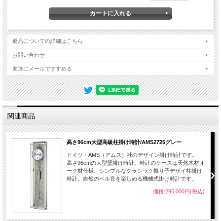
る2つのネジ穴は左側がボンボン打つ時報側。右側は時計を動かすゼンマイ。14日
巻き１時間ごとにポンポンのチャイム音が鳴ります。
商品詳細
■サイズ：25×66×14cm
■素材：ミネラルガラス、真鍮、アルミ、天然木材
返品についての詳細はこちら
■機能：機械式14日巻き。１時間おきベルが鳴ります。ポンポン時計。
ゼンマイを巻く（巻き過ぎに注意！）
お問い合わせ
■保証：メーカー保証書とご使用方法説明付き、お買上後１年間自然故障は無償に
友達にメールですすめる
て保証致します。
■備考
輸入品のため日本国内に在庫がない商品は予約注文になります。入荷するまで（約
１ヶ月）時間かかる場合がございますので、ご注文後に発送日をお知らせ致しま
す。ご注文後在庫切れの場合がございますのでご了承ください。
時計設置時ご注意
関連商品
磁気の強いテレビ・スピーカー・パソコン等の近く、温度・湿気の高いエアコン、
浴室の近く、日光・風の当たる場所は機械に悪影響を与えますので避けてくださ
い。電池の寿命は約１年です。設置場所・その他の条件で前後しますが、1年を目
途に取替えをお勧めします。
高さ96cm大型高級柱掛け時計/AMS2725グレー
ドイツ・AMS（アムス）社のデザイン掛け時計です。
高さ96cmの大型壁掛け時計。時計のケースは天然木材オ
ーク材仕様、シンプルなクラシック振り子デザイ柱掛け
時計。自然のベル音を楽しめる機械式掛け時計です。
価格:295,000円(税込)