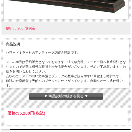
価格:35,200円(税込)
商品説明
ハワードミラー社のアンティーク調置き時計です。
※この商品は予約販売となっております。注文確定後、メーカー側へ製造発注とな
りますので納期は相当な時間を掛かる場合がございます。予めご了承願います。納
期をお問い合わせください。
凸状のガラス下の白い文字盤とブラックの数字が読みやすい目覚まし時計です。
時計の台座部分は天然木のブラックに仕上がっています。自動クオーツ式仕様で
す。
サイズ：幅24ｃm × 奥行6ｃm × 高さ15ｃm
時計文字盤の直径が12ｃｍ
▼ 商品説明の続きを見る ▼
価格:
35,200円
(税込)