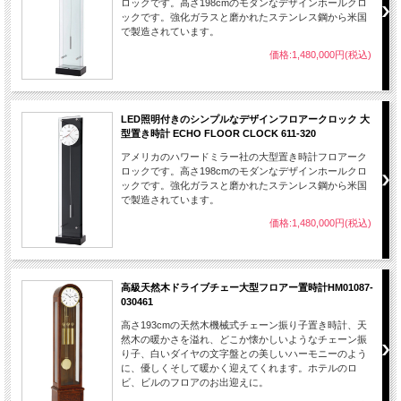
ロックです。高さ198cmのモダンなデザインホールクロ
ックです。強化ガラスと磨かれたステンレス鋼から米国
で製造されています。
価格:1,480,000円(税込)
LED照明付きのシンプルなデザインフロアークロック 大
型置き時計 ECHO FLOOR CLOCK 611-320
アメリカのハワードミラー社の大型置き時計フロアーク
ロックです。高さ198cmのモダンなデザインホールクロ
ックです。強化ガラスと磨かれたステンレス鋼から米国
で製造されています。
価格:1,480,000円(税込)
高級天然木ドライブチェー大型フロアー置時計HM01087-
030461
高さ193cmの天然木機械式チェーン振り子置き時計、天
然木の暖かさを溢れ、どこか懐かしいようなチェーン振
り子、白いダイヤの文字盤との美しいハーモニーのよう
に、優しくそして暖かく迎えてくれます。ホテルのロ
ビ、ビルのフロアのお出迎えに。