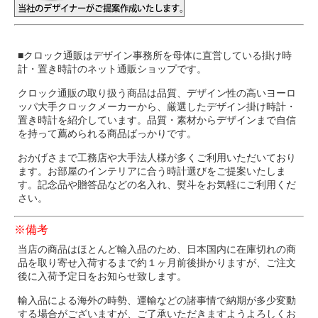
■クロック通販はデザイン事務所を母体に直営している掛け時
計・置き時計のネット通販ショップです。
クロック通販の取り扱う商品は品質、デザイン性の高いヨーロ
ッパ大手クロックメーカーから、厳選したデザイン掛け時計・
置き時計を紹介しています。品質・素材からデザインまで自信
を持って薦められる商品ばっかりです。
おかげさまで工務店や大手法人様が多くご利用いただいており
ます。お部屋のインテリアに合う時計選びをご提案いたしま
す。記念品や贈答品などの名入れ、熨斗をお気軽にご利用くだ
さい。
※備考
当店の商品はほとんど輸入品のため、日本国内に在庫切れの商
品を取り寄せ入荷するまで約１ヶ月前後掛かりますが、ご注文
後に入荷予定日をお知らせ致します。
輸入品による海外の時勢、運輸などの諸事情で納期が多少変動
する場合がございますが、ご了承いただきますようよろしくお