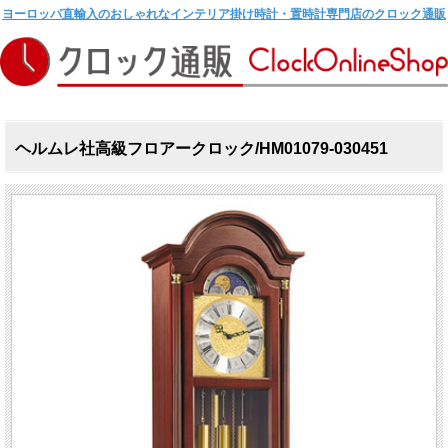
ヨーロッパ直輸入のおしゃれなインテリア掛け時計・置時計専門店のクロック通販
ヘルムレ社高級フロアークロック/HM01079-030451