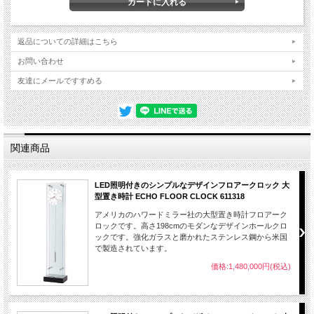
時計が止まってしまった場合は再度、セッディングをしていただく必要がありま
す。
ムーンフェーズはダイヤルの月の中央にある時が満月を表します。
返品についての詳細はこちら
当店取り扱いのドイツ・ヘルムレ製品について、素材、生産、組み立てすべてドイ
お問い合わせ
ツ現地で製造させたオリジナル商品です。
商品詳細
友達にメールですすめる
■サイズ
H195×W49×奥行き25cm
■素材
クルミ材、マホガニー材、真鍮
機械式８日巻き（一週間）ケープルドライブ振子付き。自動夜遮断
■機能
し、ムーンフェイズと運動。１時間毎にウェストミンスターが鳴り
ます。
関連商品
メーカー保証書とご使用方法説明付き、お買上後１年間自然故障は
■保証
無償にて保証致します。
LED照明付きのシンプルなデザインフロアークロック 大
大型フロアー置時計のご注文は全て予約販売となります。ご注文確定後メーカー発
型置き時計 ECHO FLOOR CLOCK 611318
注となりますので、別途お届け予定日をお知らせます。
※大型商品になるため、 梱包サイズが高さ200cm以上、重さ約80kg前後の荷物に
アメリカのハワードミラー社の大型置き時計フロアーク
なります。通常の宅配便では対応できないので こちらで専用便を手配しますが、
ロックです。高さ198cmのモダンなデザインホールクロ
成田空港発になりますが、配送地域によって送料は大きく変動します。地域の差額
ックです。強化ガラスと磨かれたステンレス鋼から米国
送料を別途請求になります。ご注文確定時、送料の見積を提出いたします。
で製造されています。
時計のセッティングサポート料は別途有料になります。 ご希望の場合はご相談く
価格:1,480,000円(税込)
ださい。