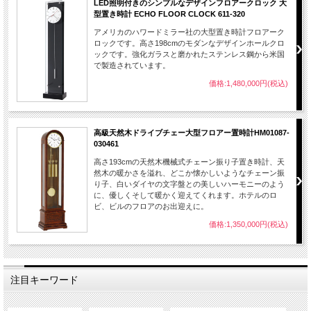
LED照明付きのシンプルなデザインフロアークロック 大
型置き時計 ECHO FLOOR CLOCK 611-320
アメリカのハワードミラー社の大型置き時計フロアーク
ロックです。高さ198cmのモダンなデザインホールクロ
ックです。強化ガラスと磨かれたステンレス鋼から米国
で製造されています。
価格:1,480,000円(税込)
高級天然木ドライブチェー大型フロアー置時計HM01087-
030461
高さ193cmの天然木機械式チェーン振り子置き時計、天
然木の暖かさを溢れ、どこか懐かしいようなチェーン振
り子、白いダイヤの文字盤との美しいハーモニーのよう
に、優しくそして暖かく迎えてくれます。ホテルのロ
ビ、ビルのフロアのお出迎えに。
価格:1,350,000円(税込)
注目キーワード