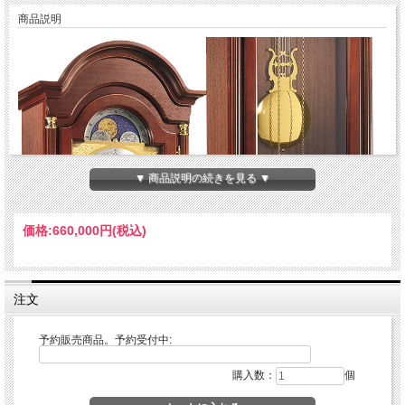
商品説明
▼ 商品説明の続きを見る ▼
価格:
660,000円
(税込)
注文
予約販売商品。予約受付中:
ドイツヘルムレ社の本格機械式フロアークロック。
文字盤の上の部分ムーンフェーズ機構を搭載、ムーンフェーズ（月齢カレンダー）
のダイヤルは月の満ち欠けの周期（29.5日）に合わせております、通常のカレンダ
購入数：
個
ーとは異なります。時計が動き続けれいる間は、ダイヤルは自動的に回転して行き
ます。