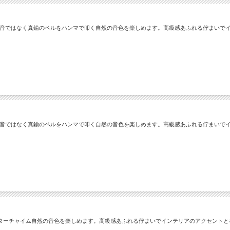
アコン、浴室の近く、日光・風の当たる場所は避けてください。
※電池の寿命は約1年です。1年を目途に取替えをお勧めします。
電子音ではなく真鍮のベルをハンマで叩く自然の音色を楽しめます。高級感あふれる佇まいで
電子音ではなく真鍮のベルをハンマで叩く自然の音色を楽しめます。高級感あふれる佇まいで
ターチャイム自然の音色を楽しめます。高級感あふれる佇まいでインテリアのアクセントと