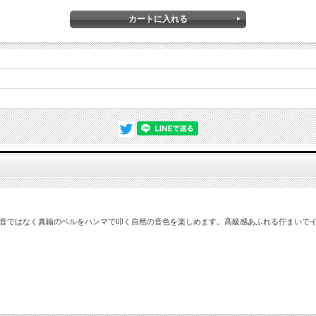
0年以上前の建築美デザイン置き時計。プレーリースタイル アートグラス・デスククロック
リアにセンスが光るデザイン置き時計です。
品詳細
H18cm W19cm D5cm
ズ
無垢材、ミネラルガラス
静音スイープ秒針、クオーツ式（単3×1本）
メーカー保証書とご使用方法説明付き、お買上後1年間自然故障は無償にて保証
ます。
電子音ではなく真鍮のベルをハンマで叩く自然の音色を楽しめます。高級感あふれる佇まいで
輸入品のため日本国内に在庫切れの商品が入荷するまで通常より時間かかる場
ざいますので、ご注文後に発送日をお知らせ致します。
■ 時計設置時のご注意
磁気の強いテレビ・スピーカー・パソコン等の近く、温度・湿気の高い