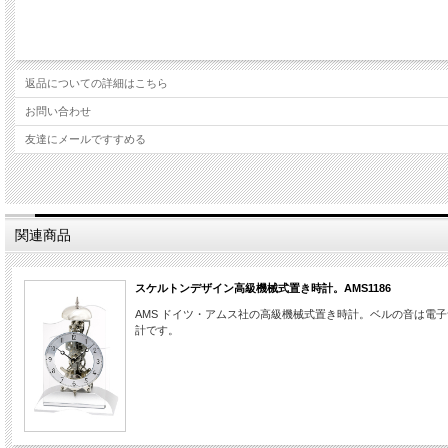
米国BULOVA社（ブローバ社）
1902年、ワード・W・ウィリッツ邸（イリノイ州）のアートガラス窓を再現した10
です。リビングルームを飾る幾何学的なアートガラス窓のデザインを、現代のインテ
返品についての詳細はこちら
商
お問い合わせ
友達にメールですすめる
サイ
素材
機能
関連商品
保証
スケルトンデザイン高級機械式置き時計。AMS1186
AMS ドイツ・アムス社の高級機械式置き時計。ベルの音は
備考
計です。