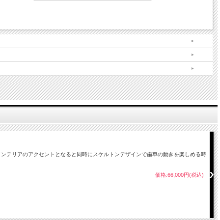
。台座とフレームには質感豊かな無垢材を使用。明るいライトチェリーのステイン仕上げ
致し
インテリアのアクセントとなると同時にスケルトンデザインで歯車の動きを楽しめる時
合がご
価格:66,000円(税込)
エ